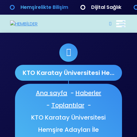
Hemşirelikte Bilişim
Dijital Sağlık
HEMBİLDER
HEMŞİRELİK BİLİŞİM DERNEĞİ
KTO Karatay Üniversitesi Hemşire Adayları İle Buluşma
Ana sayfa
-
Haberler
-
Toplantılar
-
KTO Karatay Üniversitesi
Hemşire Adayları İle