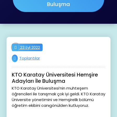
Buluşma
Gözde
23 Eyl 2022
Toplantılar
KTO Karatay Üniversitesi Hemşire
Adayları İle Buluşma
KTO Karatay Üniversitesi’nin muhteşem
öğrencileri ile tanışmak çok iyi geldi. KTO Karatay
Üniversite yönetimini ve Hemşirelik bölümü
öğretim ekibini canıgönülden kutluyoruz.